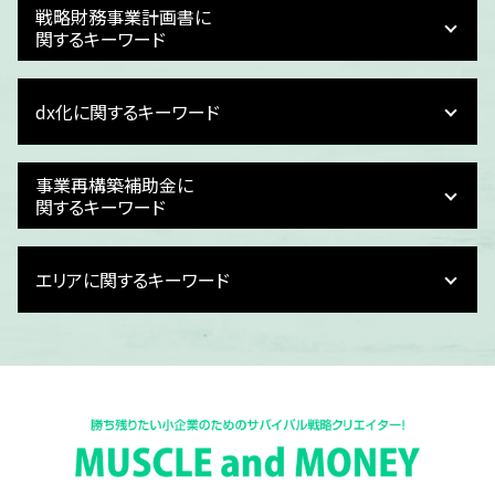
戦略財務事業計画書に
関するキーワード
資金繰り 損益
dx化に関するキーワード
資金繰り 会社
事業計画 策定方法
事業計画書 飲食店
dx化 対応
事業再構築補助金に
資金繰り 作成
dx化 課題
関するキーワード
損益計画
dx化 目的
事業計画書 財務計画
dx化 予算
事業再構築補助金 設備投資
事業計画 資金計画
エリアに関するキーワード
dx化 簡単に
事業再構築補助金 提出書類
資金繰り表 銀行提出用
税理士 dx化
事業再構築補助金 税務処理
事業計画 売上計画
dx化とは 簡単に
事業再構築補助金 個人事業主 上限
富山県 予実管理 dx化
事業計画 立て方
dx化 デジタル化 違い
事業再構築補助金 採択結果
富山県 資金繰り計画書
事業計画 損益計画
dx化 必要性
事業再構築補助金 特別枠
富山県 記帳業務 dx化
事業計画 作り方
電子帳簿保存法 とは
事業再構築補助金 税金
福井県 記帳業務 dx化
事業計画 損益計算書
dx化 中小企業
事業再構築補助金 申し込み
福井県 事業計画書
銀行 融資 事業計画書
給与計算 dx化
事業再構築補助金 交付申請
富山県 事業再構築補助金申請
資金繰り 計画 作り方
dx化 デジタル化 違い