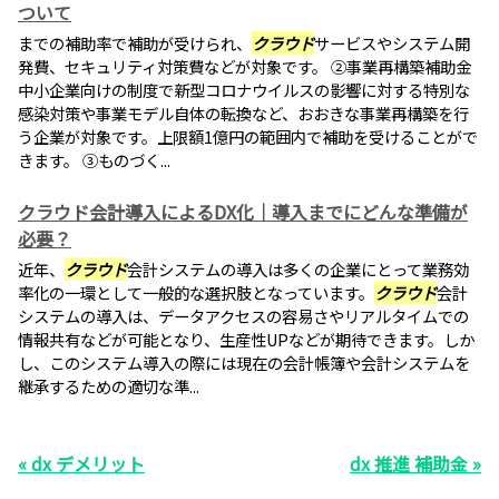
ついて
までの補助率で補助が受けられ、
クラウド
サービスやシステム開
発費、セキュリティ対策費などが対象です。 ②事業再構築補助金
中小企業向けの制度で新型コロナウイルスの影響に対する特別な
感染対策や事業モデル自体の転換など、おおきな事業再構築を行
う企業が対象です。上限額1億円の範囲内で補助を受けることがで
きます。 ③ものづく...
クラウド会計導入によるDX化｜導入までにどんな準備が
必要？
近年、
クラウド
会計システムの導入は多くの企業にとって業務効
率化の一環として一般的な選択肢となっています。
クラウド
会計
システムの導入は、データアクセスの容易さやリアルタイムでの
情報共有などが可能となり、生産性UPなどが期待できます。しか
し、このシステム導入の際には現在の会計帳簿や会計システムを
継承するための適切な準...
« dx デメリット
dx 推進 補助金 »