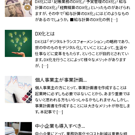
DX化には「記帳業務のDX化」「予実管理のDX化」「給与
計算のDX化」「経費精算のDX化」といったものがあげられ
ますが、その中で「給与計算のDX化」にはどのようなもの
があるのでしょうか。 ■給与計算のDX化の例 […]
DX化とは
DXとは「デジタルトランスフォーメンション」の略称であり、
世の中のものをデジタル化していくことによって、生活や
仕事などに変革をもたらす、ということが目的とされてい
ます。DX化を行うことによって様々なメリットがあります
が、 […]
個人事業主が事業計画...
個人事業主の方にとって、事業計画書を作成することは
起業時に必ずしも必要ではないことから、あまり重要では
ないと思われる方もいらっしゃるかもしれません。しかし、
事業計画書を作成することには大きなメリットが存在しま
す。本記事で […]
中小企業も導入すべき...
中小企業にとって、業務効率化やコスト削減は重要な経