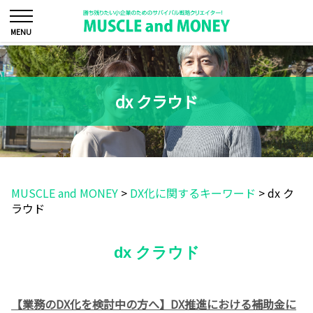
dx クラウド
MUSCLE and MONEY
>
DX化に関するキーワード
>
dx ク
ラウド
dx クラウド
【業務のDX化を検討中の方へ】DX推進における補助金に