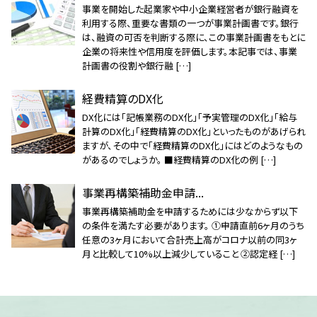
事業を開始した起業家や中小企業経営者が銀行融資を
利用する際、重要な書類の一つが事業計画書です。銀行
は、融資の可否を判断する際に、この事業計画書をもとに
企業の将来性や信用度を評価します。本記事では、事業
計画書の役割や銀行融 […]
経費精算のDX化
DX化には「記帳業務のDX化」「予実管理のDX化」「給与
計算のDX化」「経費精算のDX化」といったものがあげられ
ますが、その中で「経費精算のDX化」にはどのようなもの
があるのでしょうか。 ■経費精算のDX化の例 […]
事業再構築補助金申請...
事業再構築補助金を申請するためには少なからず以下
の条件を満たす必要があります。 ①申請直前6ヶ月のうち
任意の3ヶ月において合計売上高がコロナ以前の同3ヶ
月と比較して10%以上減少していること ②認定経 […]