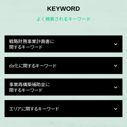
KEYWORD
よく検索されるキーワード
戦略財務事業計画書に
関するキーワード
資金繰りとは
dx化に関するキーワード
事業計画 キャッシュフロー
資金繰り 会社
事業計画 策定支援
dx化 対応
事業再構築補助金に
事業計画 作り方
dx化 目的
関するキーワード
財務計画 立て方
経理 dx
おすすめ 事業計画
dx化とは 簡単に
事業再構築補助金 目的
企業 財務計画
エリアに関するキーワード
dx メリット
事業再構築補助金 交付申請
事業計画 考え方
dx化 簡単に
事業再構築補助金 採択後の流れ
事業計画 起業
it導入補助金 対象
事業再構築補助金 交付申請 結果
石川県 経費精算 dx化