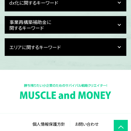
dx化に関するキーワード
事業計画 作り方
事業計画 売上予測
資金繰り 計画 作り方
経理 dx
事業再構築補助金に
資金繰り 作成
dx メリット
関するキーワード
資金繰り 会社
it導入補助金 対象
事業計画 大手
dx化 課題
事業再構築補助金 難しい
事業計画 収支計画
エリアに関するキーワード
dx化 とは
事業再構築補助金 中堅企業
事業計画 スタートアップ
dx化 デジタル化 違い
事業再構築補助金 ルール
財務計画 意味
dx化 手順
中小企業 新事業進出補助金
石川県 損益計画書作成
財務計画 利益計画
税理士 dx化
事業再構築補助金 メリット
富山県 事業計画書
財務計画 種類
dx化 進まない
事業再構築補助金 指針
福井県 事業計画書作成
事業計画書 書き方
予実管理 dx化
事業再構築補助金 個人事業主 代行
石川県 事業再構築補助金
事業計画 売上根拠
dx化 目的
事業再構築補助金
石川県 事業計画書作成
銀行 融資 事業計画書
給与計算 dx化
事業再構築補助金 税金
石川県 記帳業務 dx化
事業計画書 飲食店
dx化 業務
事業再構築補助金 流れ
福井県 予実管理 dx化
事業計画 売上計画
dx 推進 補助金
事業再構築補助金 個人事業主 飲食店
富山県 dx化
事業計画 策定方法
dx化 対応
事業再構築補助金 税理士
富山県 事業再構築補助金
資金繰り
個人情報保護方針
お問い合わせ
dx化 簡単に
事業再構築補助金 何回まで
富山県 事業計画
事業計画 損益計算