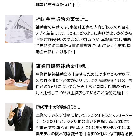
非常に重要な計画に […]
補助金申請時の事業計...
補助金の申請では、事業計画書の内容が採択の可否を
大きく左右します。しかし、どのように書けばよいか分から
ず悩む方も多いのではないでしょうか。本記事では、補助
金申請時の事業計画書の書き方について紹介します。補
助金申請における […]
事業再構築補助金申請...
事業再構築補助金を申請するためには少なからず以下
の条件を満たす必要があります。 ①申請直前6ヶ月のうち
任意の3ヶ月において合計売上高がコロナ以前の同3ヶ
月と比較して10%以上減少していること ②認定経 […]
【税理士が解説】DX...
企業のデジタル戦略において、デジタルトランスフォーメー
ション（DX）化とデジタル化の違いを理解することはとて
も重要です。単なる技術導入にとどまるデジタル化と、事
業モデルの抜本的な変革を目指すDX化は、似て非なる概