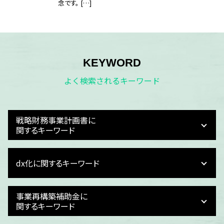
念です。 […]
KEYWORD
よく検索されるキーワード
戦略財務事業計画書に
関するキーワード
財務計画 立て方
dx化に関するキーワード
事業計画 資金計画
事業計画 損益計画
事業計画 スライド
dx化とは わかりやすく
事業再構築補助金に
事業計画 進捗管理
dx 失敗
関するキーワード
資金繰り
dx化 目的