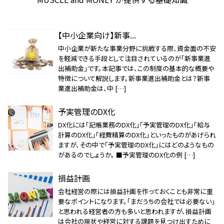
【中小企業向け】新事...
中小企業が新たな事業分野に挑戦する際、資金面の不安
を軽減できる手段として注目されているのが「新事業進
出補助金」です。本記事では、この制度の基本的な概要や
特徴について解説します。新事業進出補助金とは？新事
業進出補助金は、中 […]
予実管理のDX化
DX化には「記帳業務のDX化」「予実管理のDX化」「給与
計算のDX化」「経費精算のDX化」といったものがあげられ
ますが、その中で「予実管理のDX化」にはどのようなもの
があるのでしょうか。 ■予実管理のDX化の例 […]
損益計画
会社経営の際には損益計画を作っておくことも非常に重
要なポイントになります。「まだうちの会社では必要ない」
と思われる経営者の方も多いと思われますが、損益計画
は会社の現状や経営に対する課題を見つけ出すために