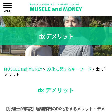
dx デメリット
MUSCLE and MONEY
>
DX化に関するキーワード
>
dx デ
メリット
dx デメリット
【税理士が解説】経理部門のDX化をするメリット・デメ