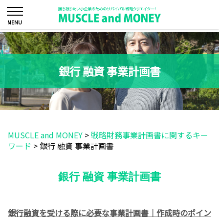
銀行 融資 事業計画書
MUSCLE and MONEY
>
戦略財務事業計画書に関するキー
ワード
>
銀行 融資 事業計画書
銀行 融資 事業計画書
銀行融資を受ける際に必要な事業計画書｜作成時のポイン