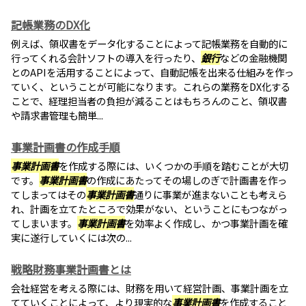
記帳業務のDX化
例えば、領収書をデータ化することによって記帳業務を自動的に
行ってくれる会計ソフトの導入を行ったり、
銀行
などの金融機関
とのAPIを活用することによって、自動記帳を出来る仕組みを作っ
ていく、ということが可能になります。これらの業務をDX化する
ことで、経理担当者の負担が減ることはもちろんのこと、領収書
や請求書管理も簡単...
事業計画書の作成手順
事業計画書
を作成する際には、いくつかの手順を踏むことが大切
です。
事業計画書
の作成にあたってその場しのぎで計画書を作っ
てしまってはその
事業計画書
通りに事業が進まないことも考えら
れ、計画を立てたところで効果がない、ということにもつながっ
てしまいます。
事業計画書
を効率よく作成し、かつ事業計画を確
実に遂行していくには次の...
戦略財務事業計画書とは
会社経営を考える際には、財務を用いて経営計画、事業計画を立
てていくことによって、より現実的な
事業計画書
を作成すること