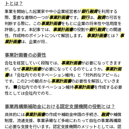
トとは？
事業を開始した起業家や中小企業経営者が
銀行
融資
を利用する
際、重要な書類の一つが
事業計画書
です。
銀行
は、
融資
の可否を
判断する際に、この
事業計画書
をもとに企業の将来性や信用度を
評価します。本記事では、
事業計画書
の役割や
銀行
融資
との関連
性、作成時のポイントについて解説します。
事業計画書
とは？
事
業計画書
は、企業が将...
事業計画書の必要性
会社を経営していく段階では、
事業計画書
が必要になってきます
が、なぜ
事業計画書
が必要になってくるのでしょうか。
事業計画
書
は「会社内でのモチベーション維持」と「対外的なアピール」
です。この2つの観点から
事業計画書
の必要性を解説していきま
す。 ■会社内でのモチベーション維持
事業計画書
を作成する必要
性としては会社内でのモ...
事業再構築補助金における認定支援機関の役割とは？
具体的には
事業計画書
の作成や補助金申請の手続き、
融資
や補償
制度、流通支援、事業承継など多岐にわたって自社の事業再構築
に必要な支援を行います。認定支援機関のメリットとしては、認