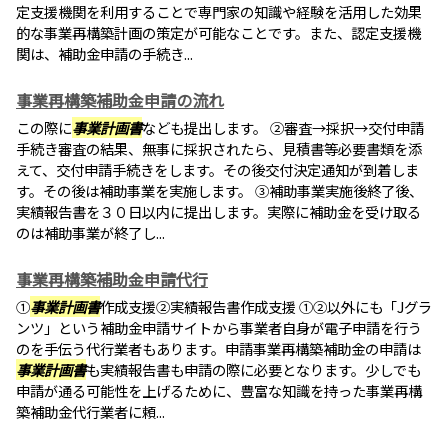
定支援機関を利用することで専門家の知識や経験を活用した効果
的な事業再構築計画の策定が可能なことです。また、認定支援機
関は、補助金申請の手続き...
事業再構築補助金申請の流れ
この際に
事業計画書
なども提出します。 ②審査→採択→交付申請
手続き審査の結果、無事に採択されたら、見積書等必要書類を添
えて、交付申請手続きをします。その後交付決定通知が到着しま
す。その後は補助事業を実施します。 ③補助事業実施後終了後、
実績報告書を３０日以内に提出します。実際に補助金を受け取る
のは補助事業が終了し...
事業再構築補助金申請代行
①
事業計画書
作成支援②実績報告書作成支援 ①②以外にも「Jグラ
ンツ」という補助金申請サイトから事業者自身が電子申請を行う
のを手伝う代行業者もあります。申請事業再構築補助金の申請は
事業計画書
も実績報告書も申請の際に必要となります。少しでも
申請が通る可能性を上げるために、豊富な知識を持った事業再構
築補助金代行業者に頼...