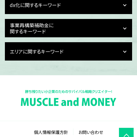
dx化に関するキーワード
資金繰り 支援
事業計画 売上根拠
財務計画 種類
dx化 メリット
事業再構築補助金に
事業計画 損益計算
dx化とは わかりやすく
関するキーワード
事業計画書 飲食店
dx化 問題
銀行 融資 事業計画書
dx化とは 簡単に
事業再構築補助金 落選理由
事業計画 スタートアップ
エリアに関するキーワード
dx化 人事
事業再構築補助金 個人事業主 上限
事業計画 資金計画
予実管理 dx化
事業再構築補助金 税理士
財務計画
dx化 目的
事業再構築補助金 難しい
石川県 記帳業務 dx化
おすすめ 事業計画
記帳業務 dx化
新事業進出補助金 2025
福井県 財務計画
事業計画 スライド
dx化 課題
事業再構築補助金 いつまでに
石川県 損益計画書作成
資金繰り 計画 作り方
dx化 必要性
事業再構築補助金 税金
富山県 予実管理 dx化
損益計画
dx化 メリット デメリット
事業再構築補助金 何回まで
石川県 事業再構築補助金
事業計画 売上計画
it導入補助金 対象
事業再構築補助金 提出書類
富山県 事業再構築補助金 相談
事業計画 考え方
dx化 とは
事業再構築補助金 設備投資
福井県 資金繰り
資金繰り 会社
dx化 予算
事業再構築補助金 採択後の流れ
富山県 資金繰り計画書
事業計画 収支計画
dx化 デジタル化 違い
新事業進出補助金 公募要領
富山県 補助金申請代行
事業計画 作り方
個人情報保護方針
お問い合わせ
dx化 対応
事業再構築補助金 交付申請
富山県 記帳業務 dx化