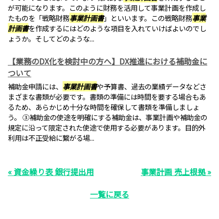
が可能になります。このように財務を活用して事業計画を作成し
たものを「戦略財務
事業計画書
」といいます。この戦略財務
事業
計画書
を作成するにはどのような項目を入れていけばよいのでし
ょうか。そしてどのような...
【業務のDX化を検討中の方へ】DX推進における補助金に
ついて
補助金申請には、
事業計画書
や予算書、過去の業績データなどさ
まざまな書類が必要です。書類の準備には時間を要する場合もあ
るため、あらかじめ十分な時間を確保して書類を準備しましょ
う。 ③補助金の使途を明確にする補助金は、事業計画や補助金の
規定に沿って限定された使途で使用する必要があります。目的外
利用は不正受給に繋がる場...
« 資金繰り表 銀行提出用
事業計画 売上根拠 »
一覧に戻る