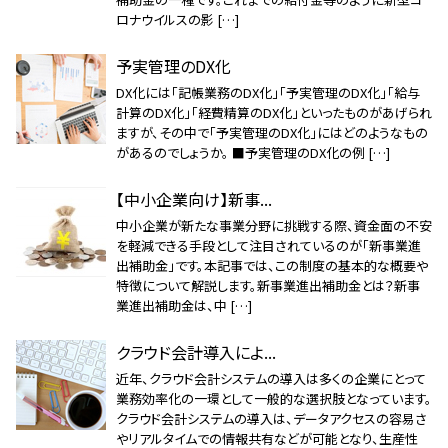
ロナウイルスの影 […]
予実管理のDX化
DX化には「記帳業務のDX化」「予実管理のDX化」「給与
計算のDX化」「経費精算のDX化」といったものがあげられ
ますが、その中で「予実管理のDX化」にはどのようなもの
があるのでしょうか。 ■予実管理のDX化の例 […]
【中小企業向け】新事...
中小企業が新たな事業分野に挑戦する際、資金面の不安
を軽減できる手段として注目されているのが「新事業進
出補助金」です。本記事では、この制度の基本的な概要や
特徴について解説します。新事業進出補助金とは？新事
業進出補助金は、中 […]
クラウド会計導入によ...
近年、クラウド会計システムの導入は多くの企業にとって
業務効率化の一環として一般的な選択肢となっています。
クラウド会計システムの導入は、データアクセスの容易さ
やリアルタイムでの情報共有などが可能となり、生産性