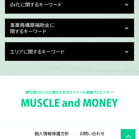
dx化に関するキーワード
事業計画 考え方
事業計画 損益計算書
事業計画 管理
dx 失敗
事業再構築補助金に
財務計画 役割
dx化 課題
関するキーワード
事業計画書 書き方
dx化 進まない
事業計画 売上予測
dx化 必要性
事業再構築補助金 個人事業主
財務計画 種類
エリアに関するキーワード
dx化 問題
事業再構築補助金 いつまで続く
資金繰り 会社
dx化 簡単に
事業再構築補助金 ものづくり補助金
財務計画
dx化 とは
中小企業 新事業進出補助金
福井県 損益計画
事業計画書 財務計画
dx デメリット
事業再構築補助金 使い道
富山県 事業計画書作成
資金繰り 計画 作り方
dx化とは 簡単に
事業再構築補助金 目的
石川県 損益計画書作成
事業計画 スライド
dx 推進 補助金
事業再構築補助金 問題点
福井県 事業再構築補助金申請
資金繰り 管理方法
dx化 対応
事業再構築補助金 内容
石川県 事業計画
事業計画 課題
給与計算 dx化
事業再構築補助金 収益納付
富山県 事業再構築補助金 相談
損益計画
記帳業務 dx化
事業再構築補助金 対象経費
富山県 事業再構築補助金
事業計画 スケジュール
dx化 目的
事業再構築補助金 交付申請
富山県 事業再構築補助金申請
資金繰り
dx クラウド
事業再構築補助金 申請代行
福井県 資金繰り計画書
事業計画 作り方
個人情報保護方針
お問い合わせ
dx化 デジタル化 違い
事業再構築補助金 中堅企業
福井県 経費精算 dx化