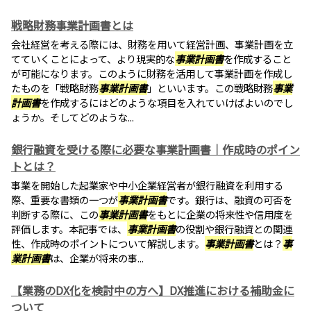
戦略財務事業計画書とは
会社経営を考える際には、財務を用いて経営計画、事業計画を立
てていくことによって、より現実的な
事業計画書
を作成すること
が可能になります。このように財務を活用して事業計画を作成し
たものを「戦略財務
事業計画書
」といいます。この戦略財務
事業
計画書
を作成するにはどのような項目を入れていけばよいのでし
ょうか。そしてどのような...
銀行融資を受ける際に必要な事業計画書｜作成時のポイン
トとは？
事業を開始した起業家や中小企業経営者が銀行融資を利用する
際、重要な書類の一つが
事業計画書
です。銀行は、融資の可否を
判断する際に、この
事業計画書
をもとに企業の将来性や信用度を
評価します。本記事では、
事業計画書
の役割や銀行融資との関連
性、作成時のポイントについて解説します。
事業計画書
とは？
事
業計画書
は、企業が将来の事...
【業務のDX化を検討中の方へ】DX推進における補助金に
ついて