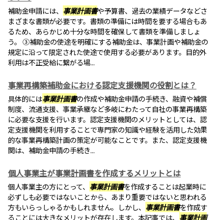
補助金申請には、
事業計画書
や予算書、過去の業績データなどさ
まざまな書類が必要です。書類の準備には時間を要する場合もあ
るため、あらかじめ十分な時間を確保して書類を準備しましょ
う。 ③補助金の使途を明確にする補助金は、事業計画や補助金の
規定に沿って限定された使途で使用する必要があります。目的外
利用は不正受給に繋がる場...
事業再構築補助金における認定支援機関の役割とは？
具体的には
事業計画書
の作成や補助金申請の手続き、融資や補償
制度、流通支援、事業承継など多岐にわたって自社の事業再構築
に必要な支援を行います。認定支援機関のメリットとしては、認
定支援機関を利用することで専門家の知識や経験を活用した効果
的な事業再構築計画の策定が可能なことです。また、認定支援機
関は、補助金申請の手続き...
個人事業主が事業計画書を作成するメリットとは
個人事業主の方にとって、
事業計画書
を作成することは起業時に
必ずしも必要ではないことから、あまり重要ではないと思われる
方もいらっしゃるかもしれません。しかし、
事業計画書
を作成す
ることには大きなメリットが存在します。本記事では、
事業計画