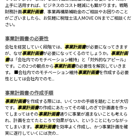
上手に活用すれば、ビジネスのコスト軽減にも繋がります。戦略
財務計画
事業計画書
、事業再構築補助金のご相談やお困りのこと
がございましたら、お気軽に税理士法人MOVE ONまでご相談くだ
さい。
事業計画書の必要性
会社を経営していく段階では、
事業計画書
が必要になってきます
が、なぜ
事業計画書
が必要になってくるのでしょうか。
事業計画
書
は「会社内でのモチベーション維持」と「対外的なアピール」
です。この2つの観点から
事業計画書
の必要性を解説していきま
す。 ■会社内でのモチベーション維持
事業計画書
を作成する必要
性としては会社内でのモ...
事業計画書の作成手順
事業計画書
を作成する際には、いくつかの手順を踏むことが大切
です。
事業計画書
の作成にあたってその場しのぎで計画書を作っ
てしまってはその
事業計画書
通りに事業が進まないことも考えら
れ、計画を立てたところで効果がない、ということにもつながっ
てしまいます。
事業計画書
を効率よく作成し、かつ事業計画を確
実に遂行していくには次の...