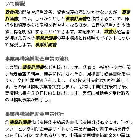
いて解説
飲食店
の開業や経営改善、資金調達の際に欠かせないのが「
事業
計画書
」です。しっかりとした
事業計画書
を作成することで、銀
行や投資家からの信頼を得やすくなるほか、自身の経営方針や数
値目標を明確にすることができます。本記事では、
飲食店
経営者
が押さえるべき
事業計画書
の基本構成と作成時のポイントについ
て解説します。
事業計画書
...
事業再構築補助金申請の流れ
この際に
事業計画書
なども提出します。 ②審査→採択→交付申請
手続き審査の結果、無事に採択されたら、見積書等必要書類を添
えて、交付申請手続きをします。その後交付決定通知が到着しま
す。その後は補助事業を実施します。 ③補助事業実施後終了後、
実績報告書を３０日以内に提出します。実際に補助金を受け取る
のは補助事業が終了し...
事業再構築補助金申請代行
①
事業計画書
作成支援②実績報告書作成支援 ①②以外にも「Jグラ
ンツ」という補助金申請サイトから事業者自身が電子申請を行う
のを手伝う代行業者もあります。申請事業再構築補助金の申請は