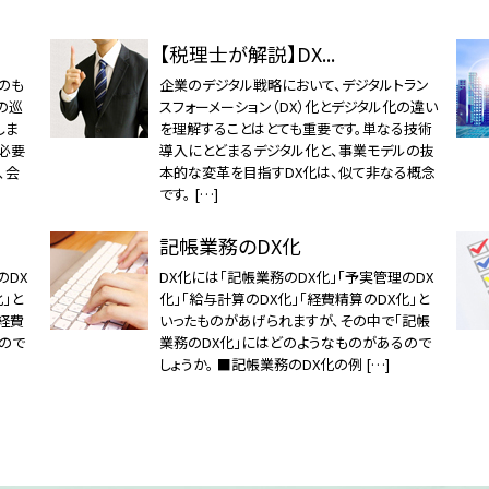
【税理士が解説】DX...
のも
企業のデジタル戦略において、デジタルトラン
の巡
スフォーメーション（DX）化とデジタル化の違い
しま
を理解することはとても重要です。単なる技術
で必要
導入にとどまるデジタル化と、事業モデルの抜
、会
本的な変革を目指すDX化は、似て非なる概念
です。 […]
記帳業務のDX化
のDX
DX化には「記帳業務のDX化」「予実管理のDX
」と
化」「給与計算のDX化」「経費精算のDX化」と
経費
いったものがあげられますが、その中で「記帳
ので
業務のDX化」にはどのようなものがあるので
しょうか。 ■記帳業務のDX化の例 […]