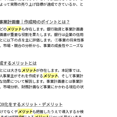
よって実際の売り上げ目標が達成できているか、と
事業計画書｜作成時のポイントとは？
どの
メリット
も存在します。銀行融資と事業計画書
画書が重要な役割を果たします。銀行は企業の信用
とに以下の点を主に評価します。 ①事業の将来性事
、市場・競合の分析から、事業の成長性やニーズな
成するメリットとは
とには大きな
メリット
が存在します。本記事では、
人事業主がそれを作成する
メリット
、そして事業計
な効果について解説します。事業計画書とは事業計
、市場分析、財務計画など事業にかかわる現在の状
DX化をするメリット・デメリット
けでなくデ
メリット
も把握したうえで導入するか検
ト
まずは経理
DX
による
メリット
について見ていきま