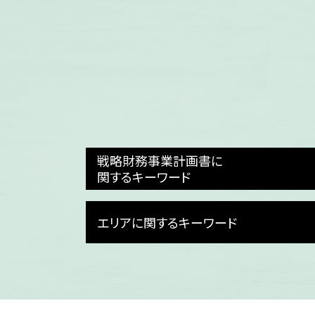
戦略財務事業計画書に
関するキーワード
財務計画
エリアに関するキーワード
事業計画 課題
事業計画書 書き方
事業計画書 財務計画
富山県 事業計画書作成
キャッシュフロー 分析
福井県 補助金申請代行
事業計画書とは 中小企業
福井県 事業計画書作成
財務計画 意味
石川県 予実管理 dx化