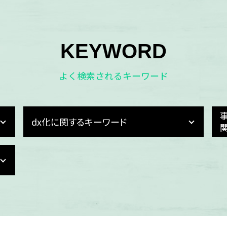
KEYWORD
よく検索されるキーワード
dx化に関するキーワード
dx化 デジタル化 違い
dx化 進まない
経費精算 dx化
dx化 課題
経理 dx
dx化 デジタル化 違い
dx化 業務