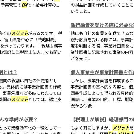
・予実管理の
DX
化・給与計算の...
の損益計画を作成していくことに
いうこと...
銀行融資を受ける際に必要な
多くの
メリット
があるのです。 税
他にも自社の事業を俯瞰できるな
川県、富山県を中心に「戦略財務」
銀行融資を受ける際には、事業計
を承っております。「戦略財務事
度を判断する際、事業計画書をも
お気軽に当税理士法人までお問い
業計画書に記載された事業の内容
どを元に...
割とは？
個人事業主が事業計画書を作
機関の役割は自社の伴走者とし
しかし、事業計画書を作成するこ
す。具体的には事業計画書の作成
事業計画書の基本的な内容と、個
、事業承継など多岐にわたって自
画書作成によって得られる具体的
機関の
メリット
としては、認定支
画書は、事業の目的、目標、戦略
況から今後...
どんな準備が必要？
【税理士が解説】経理部門の
とって業務効率化の一環として一
もよく耳にしますが、
メリット
だ
ムの導入は、データアクセスの容
討しましょう。経理
DX
の
メリッ