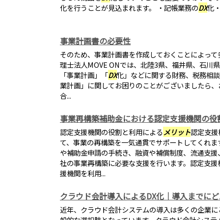
化を行うことが見込まれます。 ・記帳業務の
DX
化
事業計画書の必要性
そのため、事業計画書を作成しておくことによって
理士法人MOVE ONでは、北陸3県、福井県、石
「事業計画」「
DX
化」などに関する財務、税務相談
業計画」に関してお困りのことがございましたら、
合...
事業再構築補助金における認定支援機関の役
認定支援機関の役割と利用による
メリット
認定支援
て、事業の再構築を一気通貫でサポートしてくれま
や補助金申請の手続き、融資や補償制度、流通支援
社の事業再構築に必要な支援を行います。認定支援
援機関を利用...
クラウド会計導入によるDX化｜導入までに
近年、クラウド会計システムの導入は多くの企業に
般的な選択肢となっています。クラウド会計システ