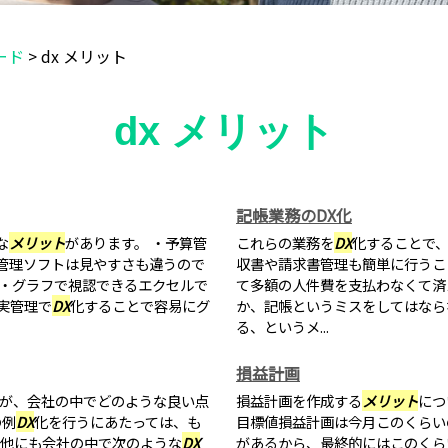
ード
>
dx メリット
dx メリット
記帳業務のDX化
な
メリット
があります。 ・予算管
これらの業務を
DX
化することで
管理ソフトは見やすさも違うので
収書や請求書管理も簡単に行うこ
 ・グラフで視認できるエクセルで
て多額の人件費を支払わなくて済
実管理で
DX
化することで容易にグ
か、記帳というミスをしてはなら
る、というメ...
損益計画
が、会社の中でどのような良い点
損益計画を作成する
メリット
につ
の例
DX
化を行うにあたっては、も
目標値損益計画は今月このくらい
他にも会社の中で次のような
DX
があるから、最終的にはこのくら