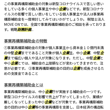
この事業再構築補助金の対象は新型コロナウイルスで苦しい思い
をしている多くの個人事業主や中小
企業
などです。新型コロナウ
イルスの影響で苦しい思いをしている個人事業主や法人は事業再
構築補助金を一度検討してみてはいかがでしょうか。 税理士法人
MOVE ONでは、全国で事業再構築補助金のご相談を承っておりま
す。戦略
財務計画
...
事業再構築補助金の特徴
①事業再構築補助金の対象が個人事業主から資本金１０億円未満
の中堅
企業
までであること対象が個人
企業
主、中小
企業
、中堅
企
業
まで幅広い個人や法人が対象になります。ただし、中堅
企業
と
中小
企業
とでは、補助金の上限額などが変わってきますので、注
意が必要です。 ②事業再構築補助金の目的は
企業
を成長させるた
めの支援金であること
事業再構築補助金とは
事業再構築補助金は、中小
企業
庁が実施する補助金の一つです。
新型コロナウイルスの影響で売上が下がってしまったり、業績が
厳しくなってしまった中小
企業
などが対象です。事業再構築補助
金の目的は中小
企業
等の事業再構築を支援し、日本経済の構造転