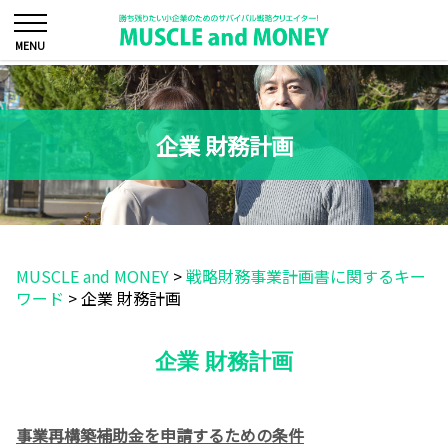
企業 財務計画
MUSCLE and MONEY
>
戦略財務事業計画書に関するキー
ワード
>
企業 財務計画
企業 財務計画
事業再構築補助金を申請するための条件