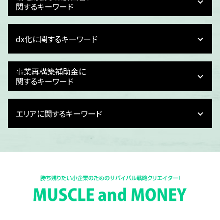
関するキーワード
事業計画 資金計画
dx化に関するキーワード
事業計画 大手
事業計画 スタートアップ
資金繰りとは
給与計算 dx化
事業再構築補助金に
事業計画 立て方
経理 dx
関するキーワード
損益計画
dx化 中小企業
資金繰り
予実管理 dx化
事業再構築補助金 個人事業主
財務計画
エリアに関するキーワード
dx化 簡単に
事業再構築補助金 対象
事業計画 策定方法
dx 推進 補助金
事業再構築補助金 内容
事業計画 売上根拠
dx化 手順
事業再構築補助金 個人事業主 申請方法
福井県 損益計画書作成
事業計画 数値計画
dx化 課題
事業再構築補助金
富山県 dx化
事業計画 売上計画
dx化 とは
事業再構築補助金 個人事業主 飲食店
富山県 事業計画書作成
事業計画 起業
dx メリット
事業再構築補助金 入金 タイミング
石川県 予実管理 dx化
資金繰り 損益
税理士 dx化
事業再構築補助金 個人事業主 上限
福井県 給与計算 dx化
財務計画 利益計画
dx化 メリット
事業再構築補助金 指針
富山県 事業再構築補助金
財務計画 種類
電子契約 メリット
事業再構築補助金 採択結果
福井県 予実管理 dx化
事業計画 策定支援