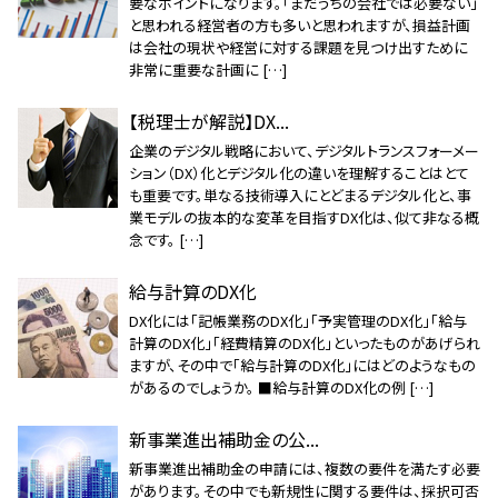
要なポイントになります。「まだうちの会社では必要ない」
と思われる経営者の方も多いと思われますが、損益計画
は会社の現状や経営に対する課題を見つけ出すために
非常に重要な計画に […]
【税理士が解説】DX...
企業のデジタル戦略において、デジタルトランスフォーメー
ション（DX）化とデジタル化の違いを理解することはとて
も重要です。単なる技術導入にとどまるデジタル化と、事
業モデルの抜本的な変革を目指すDX化は、似て非なる概
念です。 […]
給与計算のDX化
DX化には「記帳業務のDX化」「予実管理のDX化」「給与
計算のDX化」「経費精算のDX化」といったものがあげられ
ますが、その中で「給与計算のDX化」にはどのようなもの
があるのでしょうか。 ■給与計算のDX化の例 […]
新事業進出補助金の公...
新事業進出補助金の申請には、複数の要件を満たす必要
があります。その中でも新規性に関する要件は、採択可否