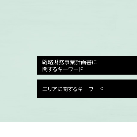
戦略財務事業計画書に
関するキーワード
事業計画 スタートアップ
エリアに関するキーワード
事業計画 売上根拠
事業計画 企業
事業計画 スライド
富山県 事業再構築補助金 相談
事業計画 キャッシュフロー
石川県 補助金申請代行
事業計画 進捗管理
石川県 事業再構築補助金
事業計画 管理
石川県 dx化
財務計画
富山県 事業計画書