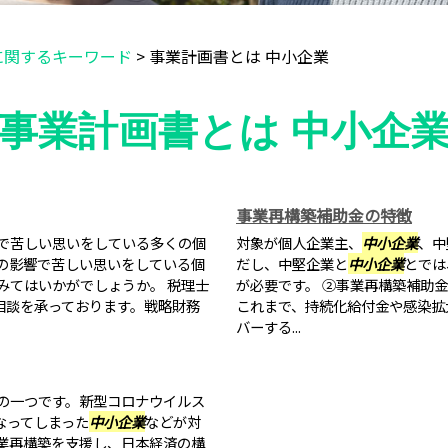
に関するキーワード
>
事業計画書とは 中小企業
事業計画書とは 中小企
事業再構築補助金の特徴
で苦しい思いをしている多くの個
対象が個人企業主、
中小企業
、中
の影響で苦しい思いをしている個
だし、中堅企業と
中小企業
とでは
みてはいかがでしょうか。 税理士
が必要です。 ②事業再構築補助
ご相談を承っております。戦略財務
これまで、持続化給付金や感染拡
バーする...
の一つです。新型コロナウイルス
なってしまった
中小企業
などが対
業再構築を支援し、日本経済の構