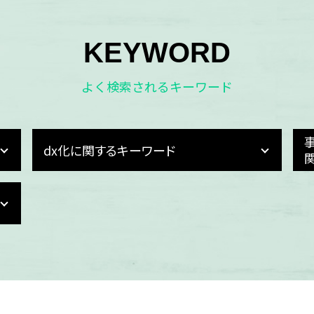
KEYWORD
よく検索されるキーワード
dx化に関するキーワード
dx化とは わかりやすく
記帳業務 dx化
dx 推進 補助金
dx化 簡単に
dx化 業務
電子契約 メリット
dx化 人事
dx化 とは