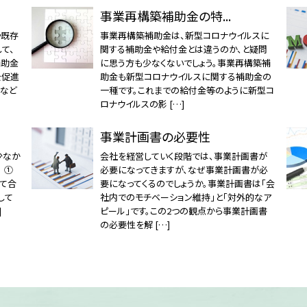
事業再構築補助金の特...
や既存
事業再構築補助金は、新型コロナウイルスに
て、
関する補助金や給付金とは違うのか、と疑問
補助金
に思う方も少なくないでしょう。事業再構築補
を促進
助金も新型コロナウイルスに関する補助金の
資など
一種です。これまでの給付金等のように新型コ
ロナウイルスの影 […]
事業計画書の必要性
少なか
会社を経営していく段階では、事業計画書が
 ①
必要になってきますが、なぜ事業計画書が必
いて合
要になってくるのでしょうか。事業計画書は「会
して
社内でのモチベーション維持」と「対外的なア
]
ピール」です。この2つの観点から事業計画書
の必要性を解 […]