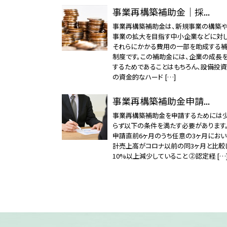
事業再構築補助金｜採...
事業再構築補助金は、新規事業の構築
事業の拡大を目指す中小企業などに対し
それらにかかる費用の一部を助成する
制度です。この補助金には、企業の成長
するためであることはもちろん、設備投
の資金的なハード […]
事業再構築補助金申請...
事業再構築補助金を申請するためには
らず以下の条件を満たす必要があります。
申請直前6ヶ月のうち任意の3ヶ月にお
計売上高がコロナ以前の同3ヶ月と比較
10%以上減少していること ②認定経 […