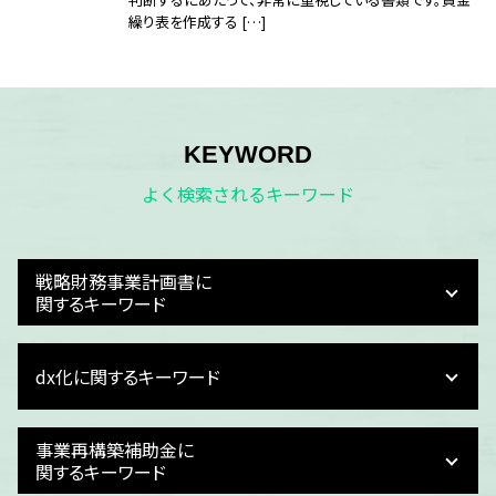
繰り表を作成する […]
KEYWORD
よく検索されるキーワード
戦略財務事業計画書に
関するキーワード
財務計画
dx化に関するキーワード
資金繰り 対策
事業計画 スライド
キャッシュフロー 分析
dx化 予算
事業再構築補助金に
資金繰り 会社
dx化 中小企業
関するキーワード
企業 財務計画
dx化 業務