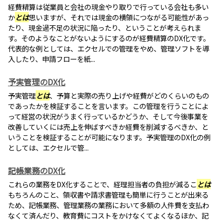
経費精算は従業員と会社の現金やり取りで行っている会社も多い
か
とは
思いますが、それでは現金の横領につながる可能性があっ
たり、現金過不足の状況に陥ったり、ということが考えられま
す。そのようなことがないようにするのが経費精算のDX化です。
代表的な例としては、エクセルでの管理をやめ、管理ソフトを導
入したり、申請フローを紙...
予実管理のDX化
予実管理
とは
、予算と実際の売り上げや経費がどのくらいのもの
であったかを検証することを言います。この管理を行うことによ
って経営の状況がうまく行っているかどうか、そして今後事業を
改善していくには売上を伸ばすべきか経費を削減するべきか、と
いうことを検証することが可能になります。予実管理のDX化の例
としては、エクセルで管...
記帳業務のDX化
これらの業務をDX化することで、経理担当者の負担が減るこ
とは
もちろんのこと、領収書や請求書管理も簡単に行うことが出来る
ため、記帳業務、管理業務の業務において多額の人件費を支払わ
なくて済んだり、教育費にコストをかけなくてよくなるほか、記