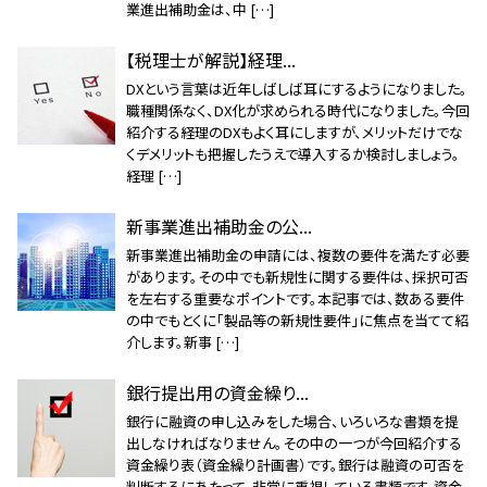
業進出補助金は、中 […]
【税理士が解説】経理...
DXという言葉は近年しばしば耳にするようになりました。
職種関係なく、DX化が求められる時代になりました。今回
紹介する経理のDXもよく耳にしますが、メリットだけでな
くデメリットも把握したうえで導入するか検討しましょう。
経理 […]
新事業進出補助金の公...
新事業進出補助金の申請には、複数の要件を満たす必要
があります。その中でも新規性に関する要件は、採択可否
を左右する重要なポイントです。本記事では、数ある要件
の中でもとくに「製品等の新規性要件」に焦点を当てて紹
介します。新事 […]
銀行提出用の資金繰り...
銀行に融資の申し込みをした場合、いろいろな書類を提
出しなければなりません。その中の一つが今回紹介する
資金繰り表（資金繰り計画書）です。銀行は融資の可否を
判断するにあたって、非常に重視している書類です。資金