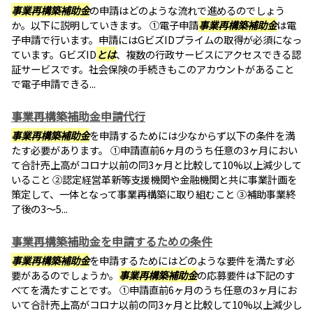
事業再構築補助金
の申請はどのような流れで進めるのでしょう
か。以下に説明していきます。 ①電子申請
事業再構築補助金
は電
子申請で行います。申請にはGビズIDプライムの取得が必須になっ
ています。GビズID
とは
、複数の行政サービスにアクセスできる認
証サービスです。社会保険の手続きもこのアカウントがあること
で電子申請できる...
事業再構築補助金申請代行
事業再構築補助金
を申請するためには少なからず以下の条件を満
たす必要があります。 ①申請直前6ヶ月のうち任意の3ヶ月におい
て合計売上高がコロナ以前の同3ヶ月と比較して10%以上減少して
いること ②認定経営革新等支援機関や金融機関と共に事業計画を
策定して、一体となって事業再構築に取り組むこと ③補助事業終
了後の3～5...
事業再構築補助金を申請するための条件
事業再構築補助金
を申請するためにはどのような要件を満たす必
要があるのでしょうか。
事業再構築補助金
の応募要件は下記のす
べてを満たすことです。 ①申請直前6ヶ月のうち任意の3ヶ月にお
いて合計売上高がコロナ以前の同3ヶ月と比較して10%以上減少し