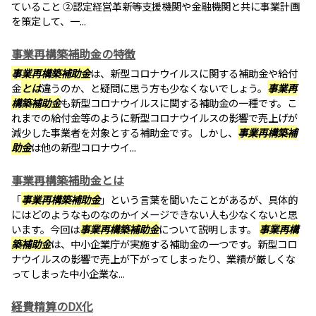
ていること ②認定経営革新等支援機関や金融機関と共に事業計画
を策定して、一...
事業再構築補助金の特徴
事業再構築補助金
は、新型コロナウイルスに関する補助金や給付
金
とは
違うのか、と疑問に思う方も少なくないでしょう。
事業再
構築補助金
も新型コロナウイルスに関する補助金の一種です。こ
れまでの給付金等のように新型コロナウイルスの影響で売上げが
減少した事業者を対象とする補助金です。しかし、
事業再構築補
助金
は他の新型コロナウイ...
事業再構築補助金とは
「
事業再構築補助金
」という言葉を聞いたことがあるが、具体的
にはどのようなものなのかイメージできない人も少なくないと思
います。今回は
事業再構築補助金
について説明します。
事業再構
築補助金
は、中小企業庁が実施する補助金の一つです。新型コロ
ナウイルスの影響で売上が下がってしまったり、業績が厳しくな
ってしまった中小企業な...
経費精算のDX化