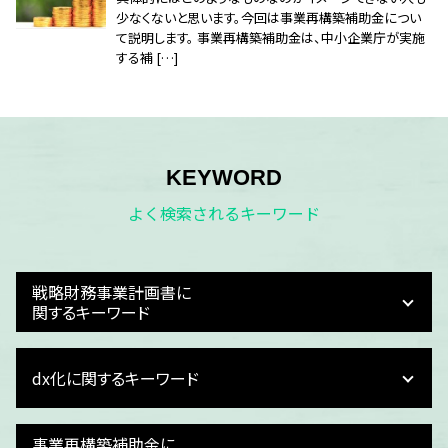
少なくないと思います。今回は事業再構築補助金につい
て説明します。 事業再構築補助金は、中小企業庁が実施
する補 […]
KEYWORD
よく検索されるキーワード
戦略財務事業計画書に
関するキーワード
キャッシュフロー 分析
dx化に関するキーワード
資金繰り
資金繰り 損益
資金繰り 支援
税理士 dx化
事業再構築補助金に