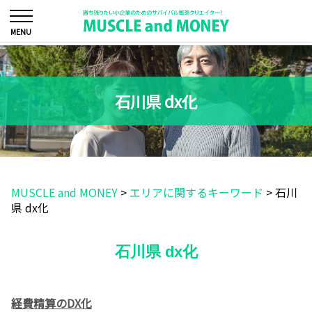
石川県 dx化
MUSCLE and MONEY
>
エリアに関するキーワード
>
石川
県 dx化
石川県 dx化
経費精算のDX化