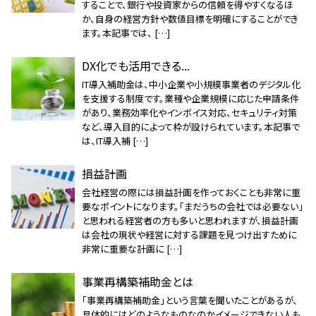
することで、銀行や投資家からの信頼を得やすくなるほ
か、自身の経営方針や数値目標を明確にすることができ
ます。本記事では、 […]
DX化でも活用できる...
IT導入補助金は、中小企業や小規模事業者のデジタル化
を支援する制度です。業種や企業規模に応じた申請条件
があり、業務効率化やインボイス対応、セキュリティ対策
など、導入目的によって枠が設けられています。本記事で
は、IT導入補 […]
損益計画
会社経営の際には損益計画を作っておくことも非常に重
要なポイントになります。「まだうちの会社では必要ない」
と思われる経営者の方も多いと思われますが、損益計画
は会社の現状や経営に対する課題を見つけ出すために
非常に重要な計画に […]
事業再構築補助金とは
「事業再構築補助金」という言葉を聞いたことがあるが、
具体的にはどのようなものなのかイメージできない人も