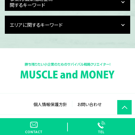
事業計画書 個人事業主
dx化 デジタル化 違い
関するキーワード
事業計画 課題
dx化 対応
損益計画
dx化 必要性
事業再構築補助金 個人事業主 飲食店
資金繰り 会社
エリアに関するキーワード
dx化 業務
事業再構築補助金 税金
財務計画 利益計画
dx化 中小企業
事業再構築補助金 申し込み
事業計画 立て方
記帳業務 dx化
事業再構築補助金 問題点
福井県 資金繰り計画書
事業計画 収支計画
dx化 課題
新事業進出補助金 2025
福井県 dx化
事業計画 スケジュール
dx化 メリット
事業再構築補助金 対象
富山県 資金繰り計画書
事業計画 企業
予実管理 dx化
事業再構築補助金 目的
石川県 事業再構築補助金
銀行 融資 事業計画書
dx 失敗
事業再構築補助金 いつまで
福井県 給与計算 dx化
事業計画 管理
電子帳簿保存法 とは
事業再構築補助金 指針
福井県 補助金申請代行
事業計画 損益計画
dx メリット
事業再構築補助金 認定支援機関
石川県 財務計画
財務計画 意味
dx クラウド
事業再構築補助金 提出書類
福井県 事業計画書作成
財務計画 役割
dx化 予算
事業再構築補助金 落選理由
石川県 損益計画書作成
事業計画 損益計算書
個人情報保護方針
お問い合わせ
dx化 手順
事業再構築補助金 とは
石川県 事業計画書
資金繰り 計画 作り方
dx化 簡単に
中小企業 新事業進出補助金
富山県 補助金申請代行
it導入補助金 対象
事業再構築補助金 いつまで続く
富山県 経費精算 dx化
© MUSCLE and MONEY
dx化 人事
事業再構築補助金 内容
福井県 経費精算 dx化
dx化 進まない