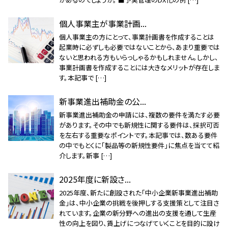
個人事業主が事業計画...
個人事業主の方にとって、事業計画書を作成することは
起業時に必ずしも必要ではないことから、あまり重要では
ないと思われる方もいらっしゃるかもしれません。しかし、
事業計画書を作成することには大きなメリットが存在しま
す。本記事で […]
新事業進出補助金の公...
新事業進出補助金の申請には、複数の要件を満たす必要
があります。その中でも新規性に関する要件は、採択可否
を左右する重要なポイントです。本記事では、数ある要件
の中でもとくに「製品等の新規性要件」に焦点を当てて紹
介します。新事 […]
2025年度に新設さ...
2025年度、新たに創設された「中小企業新事業進出補助
金」は、中小企業の挑戦を後押しする支援策として注目さ
れています。企業の新分野への進出の支援を通して生産
性の向上を図り、賃上げにつなげていくことを目的に設け