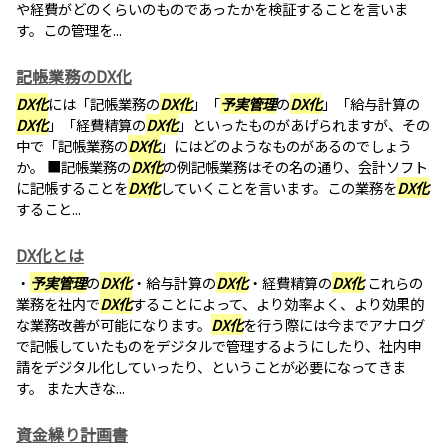
や経費がどのくらいのものであったかを検証することを言いま
す。この管理を...
記帳業務のDX化
DX化
には「記帳業務の
DX化
」「
予実管理
の
DX化
」「給与計算の
DX化
」「経費精算の
DX化
」といったものがあげられますが、その
中で「記帳業務の
DX化
」にはどのようなものがあるのでしょう
か。 ■記帳業務の
DX化
の例記帳業務はその名の通り、会計ソフト
に記帳することを
DX化
していくことを言います。この業務を
DX化
すること...
DX化とは
・
予実管理
の
DX化
・給与計算の
DX化
・経費精算の
DX化
これらの
業務を社内で
DX化
することによって、より効率よく、より効果的
な業務改善が可能になります。
DX化
を行う際には今までアナログ
で記帳していたものをデジタルで管理するようにしたり、社内申
請をデジタル化していったり、ということが必要になってきま
す。 また大きな...
資金繰り計画書