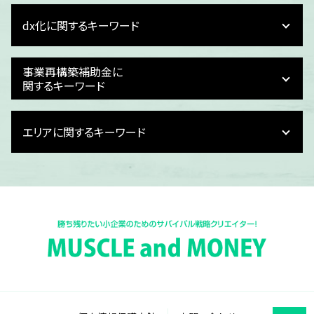
事業計画 策定支援
dx化に関するキーワード
事業計画 立て方
事業計画 作り方
資金繰り 損益
予実管理 dx化
事業再構築補助金に
財務計画 立て方
経理 dx
関するキーワード
事業計画 進捗管理
dx化 業務
企業 財務計画
dx化 進まない
事業再構築補助金 税務処理
財務計画
エリアに関するキーワード
経費精算 dx化
事業再構築補助金 対象
銀行 融資 事業計画書
dx メリット
事業再構築補助金 内容
おすすめ 事業計画
dx化 必要性
事業再構築補助金 ルール
石川県 事業再構築補助金 相談
事業計画 損益計算書
dx化 予算
事業再構築補助金 いつまで続く
福井県 事業再構築補助金申請
事業計画 損益計算
電子帳簿保存法 とは
事業再構築補助金 対象経費
福井県 事業計画書作成
事業計画書とは 中小企業
dx 失敗
事業再構築補助金 目的
富山県 給与計算 dx化
事業計画 売上予測
dx化 課題
事業再構築補助金 個人事業主 上限
福井県 事業再構築補助金 相談
資金繰り
dx化 人事
事業再構築補助金 とは
福井県 損益計画書作成
事業計画 起業
dx化 目的
事業再構築補助金 いつまでに
福井県 資金繰り計画書
事業計画 企業
dx化 簡単に
事業再構築補助金 問い合わせ
福井県 記帳業務 dx化
事業計画書 書き方
税理士 dx化
事業再構築補助金 税金
富山県 記帳業務 dx化