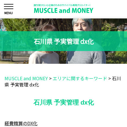
石川県 予実管理 dx化
MUSCLE and MONEY
>
エリアに関するキーワード
>
石川
県 予実管理 dx化
石川県 予実管理 dx化
経費精算のDX化