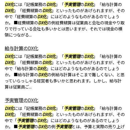
DX化
には「記帳業務の
DX化
」「
予実管理
の
DX化
」「給与計算の
DX化
」「経費精算の
DX化
」といったものがあげられますが、その
中で「経費精算の
DX化
」にはどのようなものがあるのでしょう
か。 ■経費精算の
DX化
の例経費精算は従業員と会社の現金やり取
りで行っている会社も多いかとは思いますが、それでは現金の横
領につながる...
給与計算のDX化
DX化
には「記帳業務の
DX化
」「
予実管理
の
DX化
」「給与計算の
DX化
」「経費精算の
DX化
」といったものがあげられますが、その
中で「給与計算の
DX化
」にはどのようなものがあるのでしょう
か。 ■給与計算の
DX化
の例給与計算はそこまで難しくない、と思
っていらっしゃる経営者も多いかと思われます。しかし、給与計
算は従業員ご...
予実管理のDX化
DX化
には「記帳業務の
DX化
」「
予実管理
の
DX化
」「給与計算の
DX化
」「経費精算の
DX化
」といったものがあげられますが、その
中で「
予実管理
の
DX化
」にはどのようなものがあるのでしょう
か。 ■
予実管理
の
DX化
の例
予実管理
とは、予算と実際の売り上げ